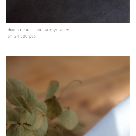
Чокер-цепь с горным хрусталем
от 24 500 pуб.