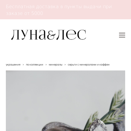
Бесплатная доставка в пункты выдачи при
заказе от 5000
украшения
>
по коллекции
>
минералы
>
серьги с минералами и каффом