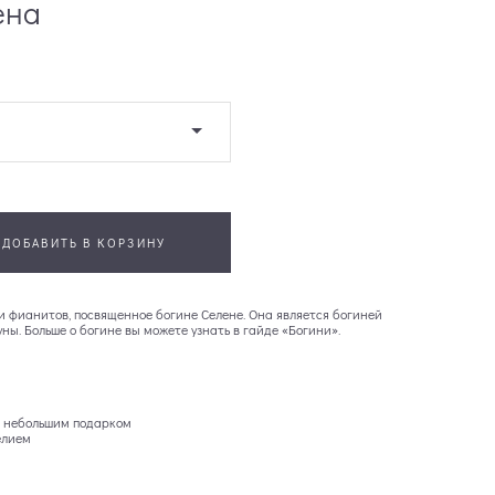
ена
ДОБАВИТЬ В КОРЗИНУ
 и фианитов, посвященное богине Селене. Она является богиней
ны. Больше о богине вы можете узнать в гайде «Богини».
 небольшим подарком
елием