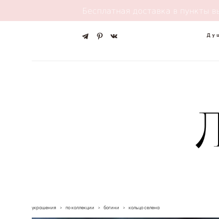
Бесплатная доставка в пункты в
Ду
украшения
>
по коллекции
>
богини
>
кольцо селена