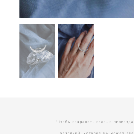
"Чтобы сохранить связь с первозда
различий, которое мы можем здес