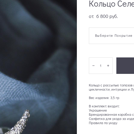
Кольцо Сел
от 6 800 pуб.
Выберите Покрытие
Кольцо с россыпью топазов
цикличности, интуиции и Лу
Вес изделия: 3,5 гр
В комплект входит:
Украшение
Брендированная коробка с
Салфетка для ухода за изд
Правила по уходу