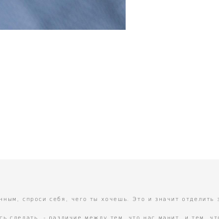
нным, спроси себя, чего ты хочешь. Это и значит отделить
ь сделать, - различие между тем, что нас манит, и тем, чт