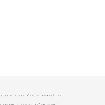
 зерна от грязи. Одно из важнейших
о взывает к нам из глубин души."