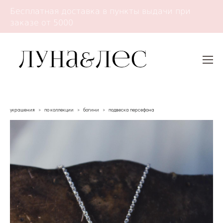
Бесплатная доставка в пункты выдачи при
заказе от 5000
украшения
>
по коллекции
>
богини
>
подвеска персефона